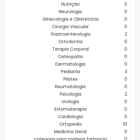
Nutrição
0
Neurologia
0
Ginecologia e Obstetrícia
0
Cirurgia Vascular
0
Gastroenterologia
2
Ortodontia
0
Terapia Corporal
0
Osteopatia
0
Dermatologia
0
Pediatria
3
Pilates
0
Reumatologia
0
Psicologia
2
Urologia
0
Estomaterapia
0
Cardiologia
0
Ortopedia
10
Medicina Geral
0
categoria para materia farmacia
0