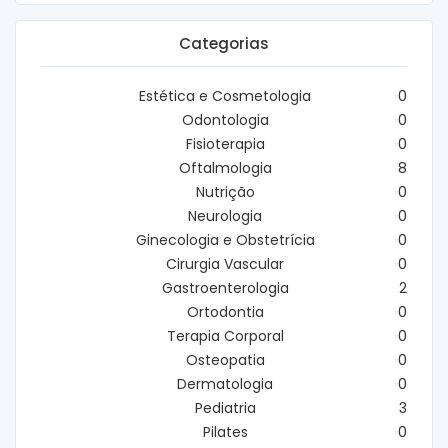
Categorias
Estética e Cosmetologia
0
Odontologia
0
Fisioterapia
0
Oftalmologia
8
Nutrição
0
Neurologia
0
Ginecologia e Obstetrícia
0
Cirurgia Vascular
0
Gastroenterologia
2
Ortodontia
0
Terapia Corporal
0
Osteopatia
0
Dermatologia
0
Pediatria
3
Pilates
0