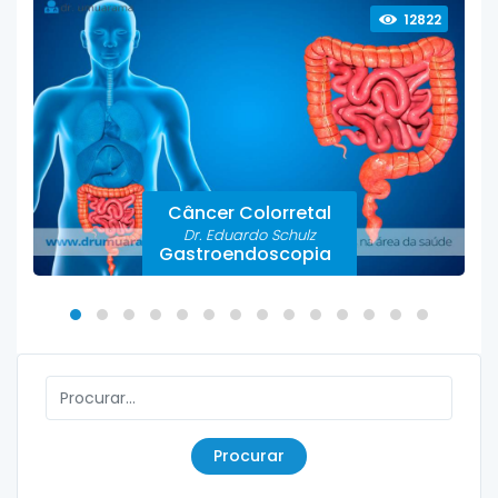
12822
Câncer Colorretal
Dr. Eduardo Schulz
Gastroendoscopia
Procurar