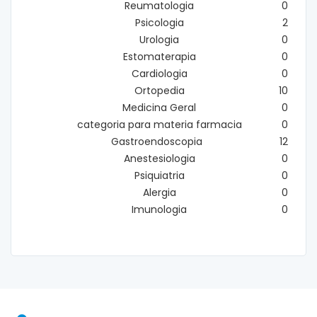
Reumatologia
0
Psicologia
2
Urologia
0
Estomaterapia
0
Cardiologia
0
Ortopedia
10
Medicina Geral
0
categoria para materia farmacia
0
Gastroendoscopia
12
Anestesiologia
0
Psiquiatria
0
Alergia
0
Imunologia
0